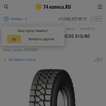
+7 (345) 257-90-72
Тюмень
24/7
Интернет-магазин шин и дисков
Шины
Aeolus
Neo ADC55
Ваш город Тюмень?
Летняя шина Aeolus Neo ADC55 315/80
Да
Выбрать другой
R22.5 157/154K
в Тюмени
Код товара: R304884
Оставить отзыв