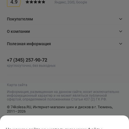
4.9
Яндекс, 2GIS, Google
Покупателям
О компании
Полезная информация
+7 (345) 257-90-72
круглосуточно, без выходных
Карта сайта
Информация, размещенная на данном сайте, носит исключительно
информационный характер и не может являться публичной
офертой, определяемой положениями Статьи 437 (2) ГК РФ.
© 74kolesa.RU, Интернет-магазин шин и дисков в г. Тюмень,
2011–2026