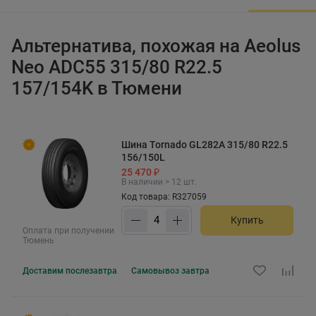
Альтернатива, похожая на Aeolus
Neo ADC55 315/80 R22.5
157/154K в Тюмени
Шина Tornado GL282A 315/80 R22.5
156/150L
25 470 ₽
В наличии > 12 шт.
Код товара: R327059
Купить
Оплата при получении
Тюмень
Доставим
послезавтра
Самовывоз
завтра