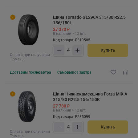
Шина Tornado GL296A 315/80 R22.5
156/150L
27 370 ₽
В наличии > 12 шт.
Код товара: R319505
Купить
Оплата при получении
Тюмень
Доставим
послезавтра
Самовывоз
завтра
Шина Нижнекамскшина Forza MIX A
315/80 R22.5 156/150K
27 780 ₽
В наличии > 12 шт.
Код товара: R285099
Купить
Оплата при получении
Тюмень