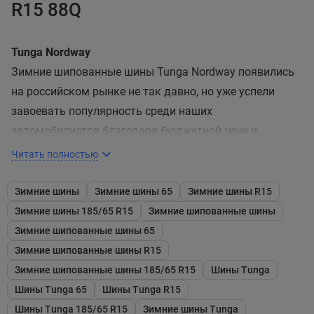
R15 88Q
Tunga Nordway
Зимние шипованные шины Tunga Nordway появились
на российском рынке не так давно, но уже успели
завоевать популярность среди наших
автомобилистов благодаря бюджетной цене и
приемлемому качеству. Tunga – это российский бренд,
Читать полностью
основанный в 2005 году холдингом «СИБУР-русские
шины». Автопокрышки Tunga Nordway ориентированы
Зимние шины
Зимние шины 65
Зимние шины R15
преимущественно на популярные модели бюджетных
Зимние шины 185/65 R15
Зимние шипованные шины
автомобилей.
Зимние шипованные шины 65
Зимние шипованные шины R15
Главные преимущества шин Tunga Nordway
Зимние шипованные шины 185/65 R15
Шины Tunga
Поскольку шины разработаны российским
Шины Tunga 65
Шины Tunga R15
производителем, в них учтены главные потребности
Шины Tunga 185/65 R15
Зимние шины Tunga