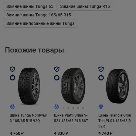
наших водителей с учетом непредсказуемых погодных
Зимние шины Tunga 65
Зимние шины Tunga R15
условий в зимний период. Особенно хорошо колеса
Зимние шины Tunga 185/65 R15
зарекомендовали себя на заметенной дороге, где
Зимние шипованные шины Tunga
обычные фрикционные шины безнадежно вязнут в
снежной массе.
Похожие товары
Автопокрышки Tunga Nordway – это образец
оптимального сочетания новейших производственных
технологий и материалов при невысокой
себестоимости. Особое внимание производитель
уделяет соблюдению стандартов качества в процессе
производства, благодаря чему покупатель получает
продукт, полностью отвечающий актуальным
Шина Tunga Nordway
Шина Viatti Brina V-
Шина Triangle Group
нормам.
3 185/65 R15 92Q
521 185/65 R15 88T
Trin PL01 185/65 R15
92R
Особенности зимних шин Tunga Nordway
4 760 ₽
4 830 ₽
4 740 ₽