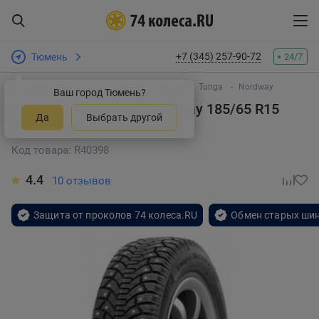
+7 (345) 257-90-72
Тюмень
24/7
Интернет-магазин шин и дисков
Шины
Tunga
Nordway
Ваш город Тюмень?
Зимняя шина Tunga Nordway 185/65 R15
Да
Выбрать другой
88Q
в Тюмени
Код товара: R40398
4.4
10 отзывов
Защита от проколов 74 колеса.RU
Обмен старых шин