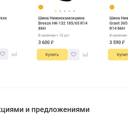
lexx
Шина Нижнекамскшина
Шина Ни
Breeze НК-132 185/65 R14
Grant 365
86H
R14 86H
В наличии > 12 шт.
В наличии 
3 600 ₽
3 590 ₽
Купить
Купит
кциями и предложениями