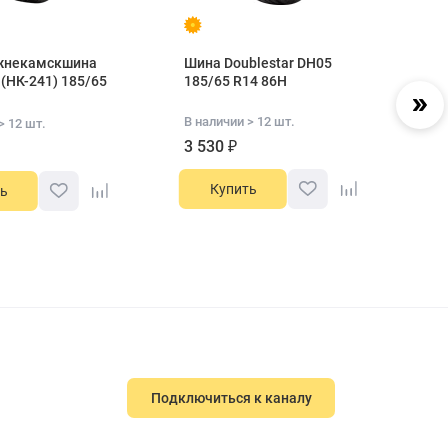
жнекамскшина
Шина Doublestar DH05
Ши
 (НК-241) 185/65
185/65 R14 86H
M
В наличии > 12 шт.
В 
> 12 шт.
3 530 ₽
3
Купить
ь
Подключиться к каналу