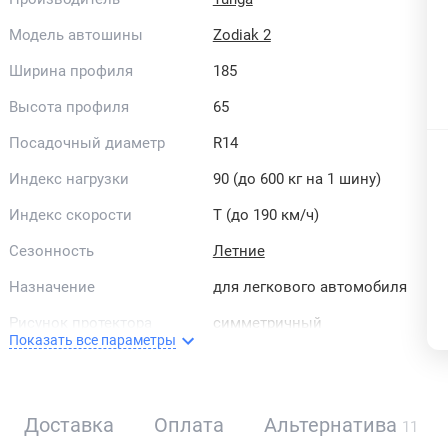
Модель автошины
Zodiak 2
Ширина профиля
185
Высота профиля
65
Посадочный диаметр
R14
Индекс нагрузки
90 (до 600 кг на 1 шину)
Индекс скорости
T (до 190 км/ч)
Сезонность
Летние
Назначение
для легкового автомобиля
Рисунок протектора
симметричный
Показать все параметры
Направленность
направленные
Страна бренда
Россия
Доставка
Оплата
Альтернатива
11
All-season
Нет