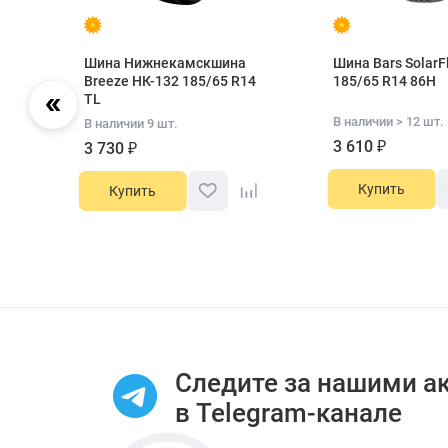
Шина Нижнекамскшина
Шина Bars SolarF
Breeze НК-132 185/65 R14
185/65 R14 86H
TL
В наличии > 12 шт.
В наличии 9 шт.
3 610 ₽
3 730 ₽
Купить
Купить
Item
1
of
11
Следите за нашими а
в Telegram-канале