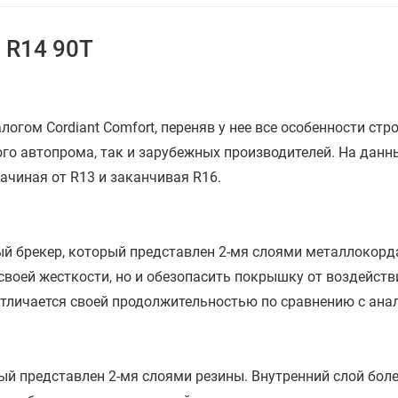
Год производства
2025-2026
 R14 90T
По оценке покупателей:
Комфорт
Изностойкость
алогом Cordiant Comfort, переняв у нее все особенности с
Шум
го автопрома, так и зарубежных производителей. На данн
начиная от R13 и заканчивая R16.
 брекер, который представлен 2-мя слоями металлокорда 
воей жесткости, но и обезопасить покрышку от воздействи
 отличается своей продолжительностью по сравнению с ана
й представлен 2-мя слоями резины. Внутренний слой боле