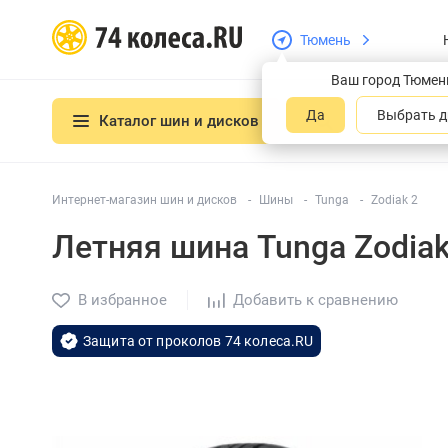
Тюмень
Ваш город Тюмен
Да
Выбрать д
Каталог шин и дисков
Интернет-магазин шин и дисков
Шины
Tunga
Zodiak 2
Летняя шина Tunga Zodiak
В избранное
Добавить к сравнению
Защита от проколов 74 колеса.RU