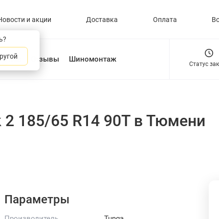
Новости и акции
Доставка
Оплата
В
ь?
ругой
О нас
Отзывы
Шиномонтаж
Статус за
 2 185/65 R14 90T
в Тюмени
Параметры
Производитель
Tunga