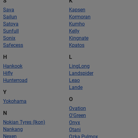
S
K
Sava
Kapsen
Sailun
Kormoran
Satoya
Kumho
Sunfull
Kelly
Sonix
Kingnate
Safecess
Kpatos
H
L
Hankook
LingLong
Hifly
Landspider
Hunterroad
Leao
Lande
Y
O
Yokohama
Ovation
N
O'Green
Nokian Tyres (Ikon)
Onyx
Nankang
Otani
Nexen
Ozka Pulmox