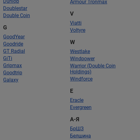
Dunlop
Armour Tronmax
Doublestar
V
Double Coin
Viatti
G
Voltyre
GoodYear
W
Goodride
GT Radial
Westlake
GiTi
Windpower
Gripmax
Warrior (Double Coin
Holdings)
Goodtrip
Windforce
Galaxy
E
Eracle
Evergreen
А-Я
БрШЗ
Белшина