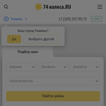
+7 (345) 257-90-72
Тюмень
24/7
Ваш город Тюмень?
Грузовые шины
Да
Выбрать другой
Подбор шин
Ширина
Профиль
Диаметр
Производитель
Найти шины