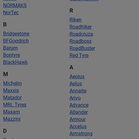
NORMAKS
R
NorTec
Riken
B
Roadhiker
Bridgestone
Roadcruza
BFGoodrich
Roadboss
Barum
RoadBuster
Bontyre
Red Tyre
BlackHawk
A
M
Aeolus
Michelin
Aplus
Maxxis
Annaite
Matador
Arivo
MRL Tyres
Advance
Maxam
Atlander
Mazzini
Armour
Accelus
D
Armstrong