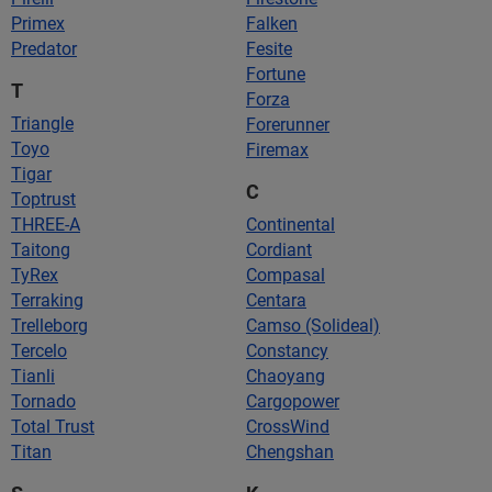
Primex
Falken
Predator
Fesite
Fortune
T
Forza
Triangle
Forerunner
Toyo
Firemax
Tigar
C
Toptrust
THREE-A
Continental
Taitong
Cordiant
TyRex
Compasal
Terraking
Centara
Trelleborg
Camso (Solideal)
Tercelo
Constancy
Tianli
Chaoyang
Tornado
Cargopower
Total Trust
CrossWind
Titan
Chengshan