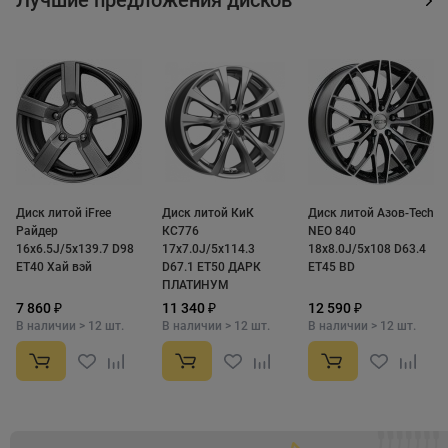
Диск литой iFree
Диск литой КиК
Диск литой Азов-Tech
Райдер
КС776
NEO 840
16x6.5J/5x139.7 D98
17x7.0J/5x114.3
18x8.0J/5x108 D63.4
ET40 Хай вэй
D67.1 ET50 ДАРК
ET45 BD
ПЛАТИНУМ
7 860 ₽
11 340 ₽
12 590 ₽
В наличии > 12 шт.
В наличии > 12 шт.
В наличии > 12 шт.