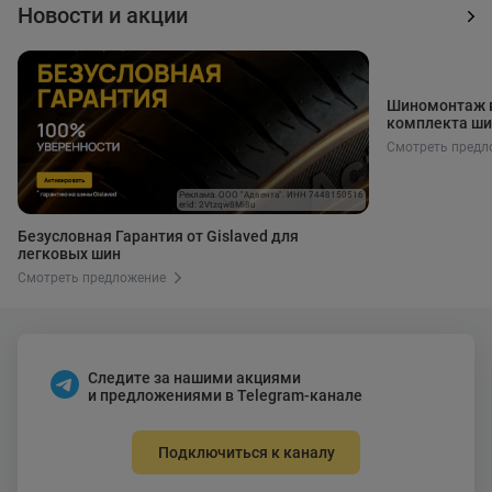
Новости и акции
Шиномонтаж в
комплекта ши
Смотреть предл
Реклама. ООО "Адвента". ИНН 7448150516
erid: 2Vtzqw8Mi8u
Безусловная Гарантия от Gislaved для
легковых шин
Смотреть предложение
Следите за нашими акциями
и предложениями в Telegram-канале
Подключиться к каналу