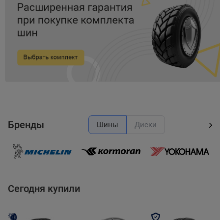
Item
item
item
item
item
item
1
0
1
2
3
4
of
5
Бренды
Шины
Диски
Сегодня купили