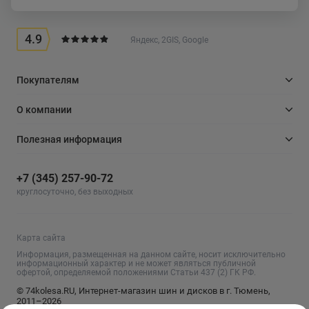
4.9
Яндекс, 2GIS, Google
Покупателям
О компании
Полезная информация
+7 (345) 257-90-72
круглосуточно, без выходных
Карта сайта
Информация, размещенная на данном сайте, носит исключительно
информационный характер и не может являться публичной
офертой, определяемой положениями Статьи 437 (2) ГК РФ.
© 74kolesa.RU, Интернет-магазин шин и дисков в г. Тюмень,
2011–2026