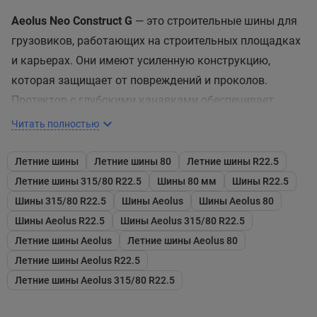
Aeolus Neo Construct G
— это строительные шины для
грузовиков, работающих на строительных площадках
и карьерах. Они имеют усиленную конструкцию,
которая защищает от повреждений и проколов.
Протектор с глубокими канавками обеспечивает
превосходное сцепление даже на скользких
Читать полностью
поверхностях. Самоочищающаяся конструкция
протектора предотвращает забивание грязью и
Летние шины
Летние шины 80
Летние шины R22.5
камнями. Эти шины демонстрируют стабильность и
Летние шины 315/80 R22.5
Шины 80 мм
Шины R22.5
управляемость в сложных условиях. Устойчивость к
Шины 315/80 R22.5
Шины Aeolus
Шины Aeolus 80
износу увеличивает срок службы, снижая
Шины Aeolus R22.5
Шины Aeolus 315/80 R22.5
эксплуатационные затраты. Они подходят для работы
Летние шины Aeolus
Летние шины Aeolus 80
на неровных и каменистых дорогах. Aeolus Neo
Летние шины Aeolus R22.5
Construct G отличаются прочностью и долговечностью
Летние шины Aeolus 315/80 R22.5
даже при высокой нагрузке. Специальный состав