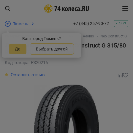
+7 (345) 257-90-72
Тюмень
24/7
Интернет-магазин шин и дисков
Шины
Aeolus
Neo Construct G
Ваш город Тюмень?
Летняя шина Aeolus Neo Construct G 315/80
Да
Выбрать другой
R22.5 158/150K
в Тюмени
Код товара: R320216
Оставить отзыв