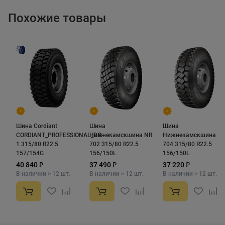
резины защищает от разрывов и повреждений. Эти
шины гарантируют надежную работу в тяжелых
Похожие товары
условиях. Идеальный выбор для строительной и
карьерной техники.
Шина Cordiant
Шина
Шина
CORDIANT_PROFESSIONAL_DO-
Нижнекамскшина NR
Нижнекамскшина N
1 315/80 R22.5
702 315/80 R22.5
704 315/80 R22.5
157/154G
156/150L
156/150L
40 840 ₽
37 490 ₽
37 220 ₽
В наличии > 12 шт.
В наличии > 12 шт.
В наличии > 12 шт.