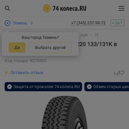
+7 (345) 257-90-72
Тюмень
24/7
Интернет-магазин шин и дисков
Шины
АШК
79
Ваш город Тюмень?
Летняя шина АШК 79 8.25 R20 133/131K
в
Да
Выбрать другой
Тюмени
Код товара: R275403
Оставить отзыв
Защита от проколов 74 колеса.RU
Обмен старых шин