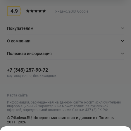
4.9
Яндекс, 2GIS, Google
Покупателям
О компании
Полезная информация
+7 (345) 257-90-72
круглосуточно, без выходных
Карта сайта
Информация, размещенная на данном сайте, носит исключительно
информационный характер и не может являться публичной
офертой, определяемой положениями Статьи 437 (2) ГК РФ.
© 74kolesa.RU, Интернет-магазин шин и дисков в г. Тюмень,
2011–2026