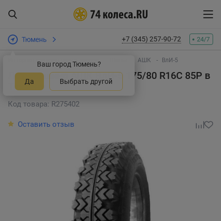
+7 (345) 257-90-72
Тюмень
24/7
Интернет-магазин шин и дисков
Шины
АШК
ВлИ-5
Ваш город Тюмень?
Летняя шина АШК ВлИ-5 175/80 R16C 85P
в
Да
Выбрать другой
Тюмени
Код товара: R275402
Оставить отзыв