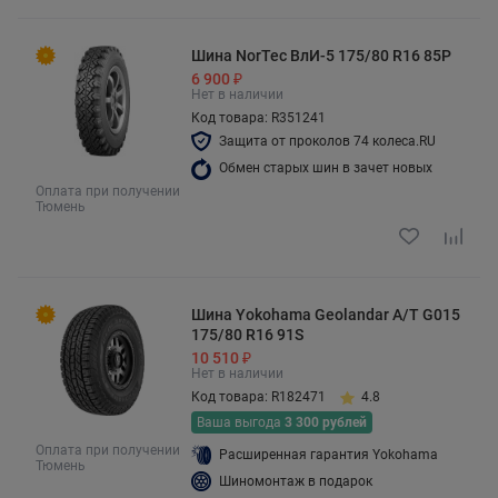
Шина NorTec ВлИ-5 175/80 R16 85P
6 900 ₽
Нет в наличии
Код товара: R351241
Защита от проколов 74 колеса.RU
Обмен старых шин в зачет новых
Оплата при получении
Тюмень
Шина Yokohama Geolandar A/T G015
175/80 R16 91S
10 510 ₽
Нет в наличии
Код товара: R182471
4.8
Ваша выгода
3 300 рублей
Оплата при получении
Расширенная гарантия Yokohama
Тюмень
Шиномонтаж в подарок